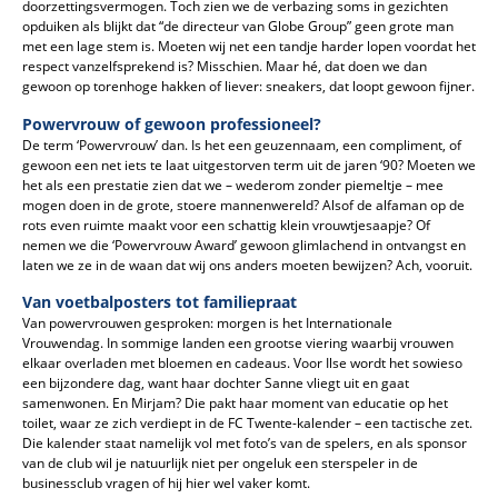
doorzettingsvermogen. Toch zien we de verbazing soms in gezichten
opduiken als blijkt dat “de directeur van Globe Group” geen grote man
met een lage stem is. Moeten wij net een tandje harder lopen voordat het
respect vanzelfsprekend is? Misschien. Maar hé, dat doen we dan
gewoon op torenhoge hakken of liever: sneakers, dat loopt gewoon fijner.
Powervrouw of gewoon professioneel?
De term ‘Powervrouw’ dan. Is het een geuzennaam, een compliment, of
gewoon een net iets te laat uitgestorven term uit de jaren ‘90? Moeten we
het als een prestatie zien dat we – wederom zonder piemeltje – mee
mogen doen in de grote, stoere mannenwereld? Alsof de alfaman op de
rots even ruimte maakt voor een schattig klein vrouwtjesaapje? Of
nemen we die ‘Powervrouw Award’ gewoon glimlachend in ontvangst en
laten we ze in de waan dat wij ons anders moeten bewijzen? Ach, vooruit.
Van voetbalposters tot familiepraat
Van powervrouwen gesproken: morgen is het Internationale
Vrouwendag. In sommige landen een grootse viering waarbij vrouwen
elkaar overladen met bloemen en cadeaus. Voor Ilse wordt het sowieso
een bijzondere dag, want haar dochter Sanne vliegt uit en gaat
samenwonen. En Mirjam? Die pakt haar moment van educatie op het
toilet, waar ze zich verdiept in de FC Twente-kalender – een tactische zet.
Die kalender staat namelijk vol met foto’s van de spelers, en als sponsor
van de club wil je natuurlijk niet per ongeluk een sterspeler in de
businessclub vragen of hij hier wel vaker komt.