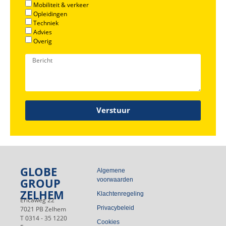
Mobiliteit & verkeer
Opleidingen
Techniek
Advies
Overig
Verstuur
GLOBE
Algemene
GROUP
voorwaarden
ZELHEM
Klachtenregeling
Ericaweg 22
Privacybeleid
7021 PB Zelhem
T 0314 - 35 1220
Cookies