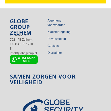
GLOBE
Algemene
GROUP
voorwaarden
ZELHEM
Klachtenregeling
Ericaweg 22
Privacybeleid
7021 PB Zelhem
T 0314 - 35 1220
Cookies
E
info@globegroup.nl
Disclaimer
WHATSAPP
ONS
SAMEN ZORGEN VOOR
VEILIGHEID