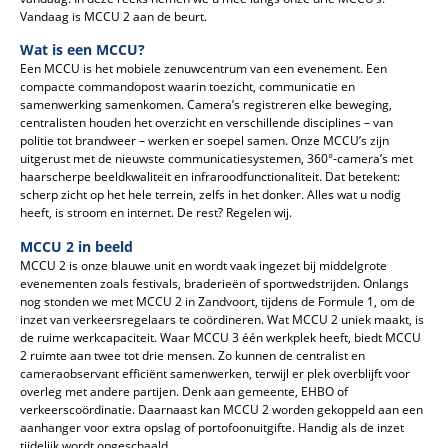
Vandaag is MCCU 2 aan de beurt.
Wat is een MCCU?
Een MCCU is het mobiele zenuwcentrum van een evenement. Een
compacte commandopost waarin toezicht, communicatie en
samenwerking samenkomen. Camera’s registreren elke beweging,
centralisten houden het overzicht en verschillende disciplines – van
politie tot brandweer – werken er soepel samen. Onze MCCU’s zijn
uitgerust met de nieuwste communicatiesystemen, 360°-camera’s met
haarscherpe beeldkwaliteit en infraroodfunctionaliteit. Dat betekent:
scherp zicht op het hele terrein, zelfs in het donker. Alles wat u nodig
heeft, is stroom en internet. De rest? Regelen wij.
MCCU 2 in beeld
MCCU 2 is onze blauwe unit en wordt vaak ingezet bij middelgrote
evenementen zoals festivals, braderieën of sportwedstrijden. Onlangs
nog stonden we met MCCU 2 in Zandvoort, tijdens de Formule 1, om de
inzet van verkeersregelaars te coördineren. Wat MCCU 2 uniek maakt, is
de ruime werkcapaciteit. Waar MCCU 3 één werkplek heeft, biedt MCCU
2 ruimte aan twee tot drie mensen. Zo kunnen de centralist en
cameraobservant efficiënt samenwerken, terwijl er plek overblijft voor
overleg met andere partijen. Denk aan gemeente, EHBO of
verkeerscoördinatie. Daarnaast kan MCCU 2 worden gekoppeld aan een
aanhanger voor extra opslag of portofoonuitgifte. Handig als de inzet
tijdelijk wordt opgeschaald.