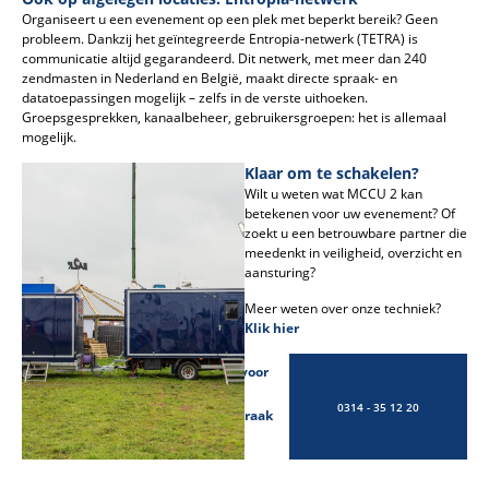
Organiseert u een evenement op een plek met beperkt bereik? Geen
probleem. Dankzij het geïntegreerde Entropia-netwerk (TETRA) is
communicatie altijd gegarandeerd. Dit netwerk, met meer dan 240
zendmasten in Nederland en België, maakt directe spraak- en
datatoepassingen mogelijk – zelfs in de verste uithoeken.
Groepsgesprekken, kanaalbeheer, gebruikersgroepen: het is allemaal
mogelijk.
Klaar om te schakelen?
Wilt u weten wat MCCU 2 kan
betekenen voor uw evenement? Of
zoekt u een betrouwbare partner die
meedenkt in veiligheid, overzicht en
aansturing?
Meer weten over onze techniek?
Klik hier
Bel voor
een
0314 - 35 12 20
afspraak
met