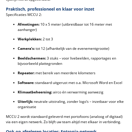
Praktisch, professioneel en klaar voor inzet
Specificaties MCCU 2:
Afmetingen:
10 x 5 meter (uitbreidbaar tot 16 meter met
aanhanger)
Werkplekken:
2 tot 3
Camera’s:
tot 12 (afhankelijk van de evenementgrootte)
Beeldschermen:
3 stuks – voor livebeelden, rapportages en
bijvoorbeeld plattegronden
Repeater:
met bereik van meerdere kilometers
Software:
standaard uitgerust met o.a. Microsoft Word en Excel
Klimaatbeheersing:
airco én verwarming aanwezig
Uiterlijk:
neutrale uitstraling, zonder logo’s – inzetbaar voor elke
organisatie
MCCU 2 wordt standaard geleverd met portofoons (analoog of digitaal)
via een eigen netwerk. Zo blijft uw team altijd met elkaar in verbinding.
Ook op afgelegen locaties: Entropia-netwerk